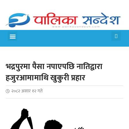
मेरो पालिका
जीवन शैली
भद्रपुरमा पैसा नपाएपछि नातिद्वारा
हजुरआमामाथि खुकुरी प्रहार
२०८२ असार १२ गते