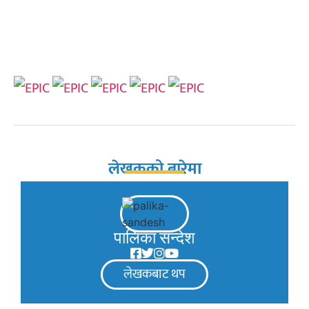
लेखकको बारेमा
पालिका सन्देश
लेखकबाट थप