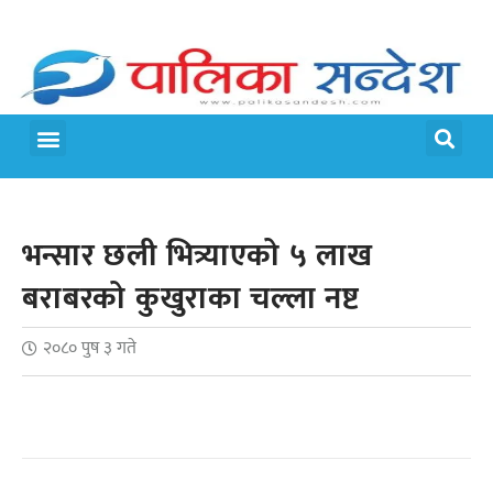
मेरो पालिका
जीवन शैली
भन्सार छली भित्र्याएको ५ लाख
बराबरको कुखुराका चल्ला नष्ट
२०८० पुष ३ गते