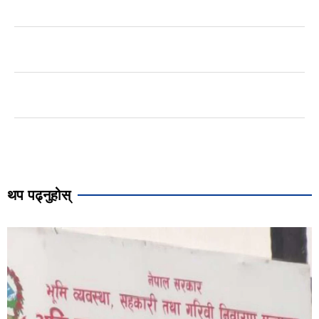
थप पढ्नुहोस्