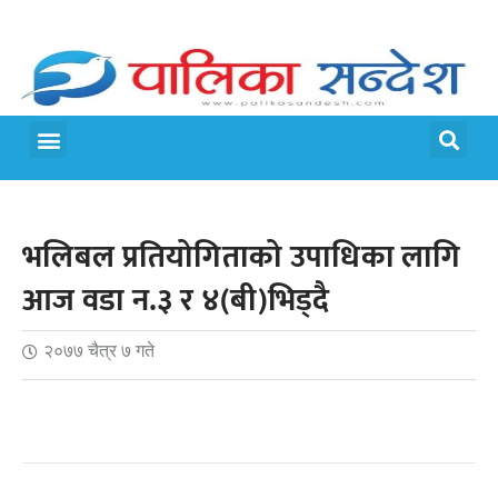
मेरो पालिका
जीवन शैली
भलिबल प्रतियोगिताको उपाधिका लागि
आज वडा न.३ र ४(बी)भिड्दै
२०७७ चैत्र ७ गते