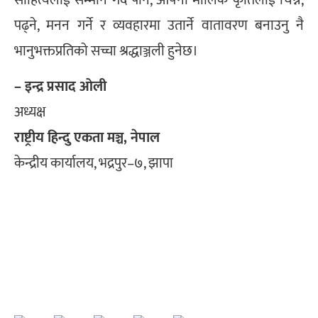
साहित्यलाई सम्मान गर्दै पनि, आफ्ना मौलिक कृतिलाई चिन्ने,
पढ्ने, मनन गर्ने र व्यवहारमा उतार्ने वातावरण बनाउनु नै
भानुभक्तप्रतिको सच्चा श्रद्धाञ्जली हुनेछ।
– इन्द्र प्रसाद ओली
अध्यक्ष
राष्ट्रीय हिन्दु एकता मञ्च, नेपाल
केन्द्रीय कार्यालय, भद्रपुर–७, झापा