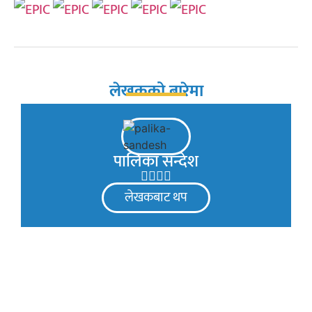
लेखकको बारेमा
पालिका सन्देश
लेखकबाट थप