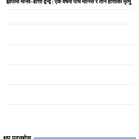
झापामा मानव–हात्ती द्वन्द्व : एक वर्षमा पाँच मानिस र तीन हात्तीको मृत्यु
थप पढ्नुहोस्