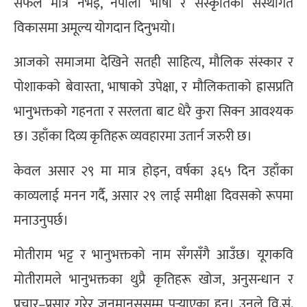
सफल मात्र नभइ, नेपाली भाषा र संस्कृतिको संस्थागत
विकासमा अमूल्य योगदान दिनुभयो।
आजको समाजमा देखिने सतही साहित्य, मौलिक संस्कार र
पोशाकको बेवास्ता, भाषाको उपेक्षा, र मौलिकताको ह्रासप्रति
भानुभक्तको गहनता र सरलता बाट धेरै कुरा सिक्न आवश्यक
छ। उहाँका दिव्य कृतिहरू व्यवहारमा उतार्न जरुरी छ।
केवल असार २९ मा मात्र होइन, वर्षका ३६५ दिन उहाँका
काव्यलाई मनन गर्दै, असार २९ लाई समीक्षा दिवसको रूपमा
मनाउनुपर्छ।
मोतीराम भट्ट र भानुभक्तको नाम सँगसँगै आउँछ। यूगकवि
मोतीरामले भानुभक्तका थुप्रै कृतिहरू खोज, अनुसन्धान र
प्रचार–प्रसार गरेर जनमानससम्म पुर्‍याएका हुन्। उनले वि.सं.