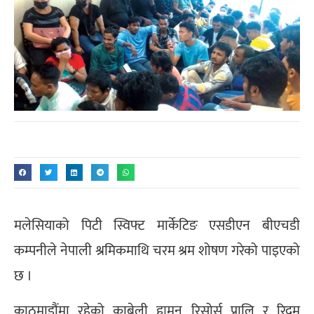
मलेसियाको पिटी स्विफ्ट मार्केटिङ एसडीएन बीएचडी
कम्पनीले नेपाली श्रमिकमाथि चरम श्रम शोषण गरेको पाइएको
छ ।
काठमाडौंमा रहेको काबेली ह्युमन रिसोर्स प्रालि र रिदम