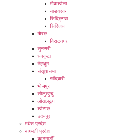
मौवाखोला
याङवरक
सिदिङ्गवा
सिरिजंघा
मोरङ
विराटनगर
सुनसरी
धनकुटा
तेह्थुम
संखुवासभा
खाँदबारी
भोजपुर
सोलुखुम्बु
ओखलढुंगा
खोटाङ
उदयपुर
मधेस प्रदेश
बागमती प्रदेश
काठमाडौँ