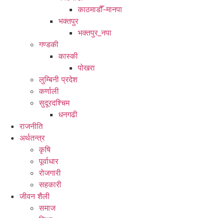
काठमाडौँ-मानपा
भक्तपुर
भक्तपुर_नपा
गण्डकी
कास्की
पोखरा
लुम्बिनी प्रदेश
कर्णाली
सुदूरदश्चिम
धनगढी
राजनीति
अर्थतन्त्र
कृषि
पूर्वाधार
रोजगारी
सहकारी
जीवन शैली
समाज