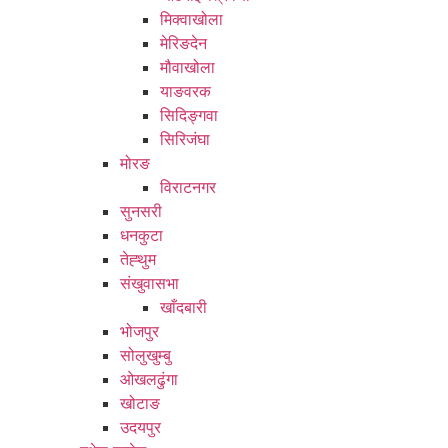
मिक्वाखोला
मेरिङदेन
मौवाखोला
याङवरक
सिदिङ्गवा
सिरिजंघा
मोरङ
विराटनगर
सुनसरी
धनकुटा
तेह्थुम
संखुवासभा
खाँदबारी
भोजपुर
सोलुखुम्बु
ओखलढुंगा
खोटाङ
उदयपुर