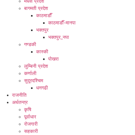
मधेस प्रदेश
बागमती प्रदेश
काठमाडौँ
काठमाडौँ-मानपा
भक्तपुर
भक्तपुर_नपा
गण्डकी
कास्की
पोखरा
लुम्बिनी प्रदेश
कर्णाली
सुदूरदश्चिम
धनगढी
राजनीति
अर्थतन्त्र
कृषि
पूर्वाधार
रोजगारी
सहकारी