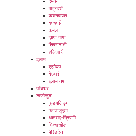
दमक
बाह्रदशी
कचनकवल
कन्काई
कमल
झापा गापा
शिवसताक्षी
हल्दिबारी
इलाम
सूर्योदय
देउमाई
इलाम नपा
पाँचथर
ताप्लेजुङ
फुङ्गलिङ्ग
फक्तालुङ्ग
आठराई-त्रिवेणी
मिक्वाखोला
मेरिङदेन