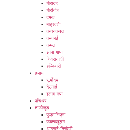
गौरादह
गौरीगंज
दमक
बाह्रदशी
कचनकवल
कन्काई
कमल
झापा गापा
शिवसताक्षी
हल्दिबारी
इलाम
सूर्योदय
देउमाई
इलाम नपा
पाँचथर
ताप्लेजुङ
फुङ्गलिङ्ग
फक्तालुङ्ग
आठराई-त्रिवेणी