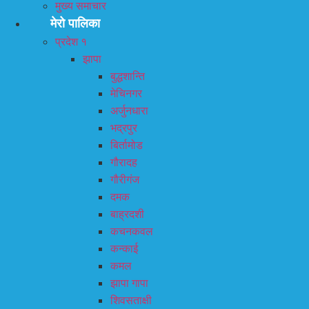
मुख्य समाचार
मेरो पालिका
प्रदेश १
झापा
बुद्धशान्ति
मेचिनगर
अर्जुनधारा
भद्रपुर
बिर्तामोड
गौरादह
गौरीगंज
दमक
बाह्रदशी
कचनकवल
कन्काई
कमल
झापा गापा
शिवसताक्षी