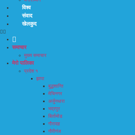
विश्व
संवाद
खेलकुद
समाचार
मुख्य समाचार
मेरो पालिका
प्रदेश १
झापा
बुद्धशान्ति
मेचिनगर
अर्जुनधारा
भद्रपुर
बिर्तामोड
गौरादह
गौरीगंज