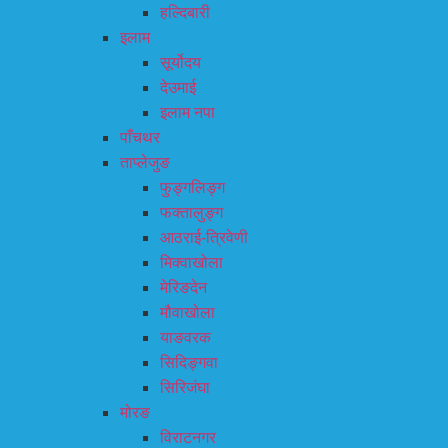
हल्दिबारी
इलाम
सूर्योदय
देउमाई
इलाम नपा
पाँचथर
ताप्लेजुङ
फुङ्गलिङ्ग
फक्तालुङ्ग
आठराई-त्रिवेणी
मिक्वाखोला
मेरिङदेन
मौवाखोला
याङवरक
सिदिङ्गवा
सिरिजंघा
मोरङ
विराटनगर