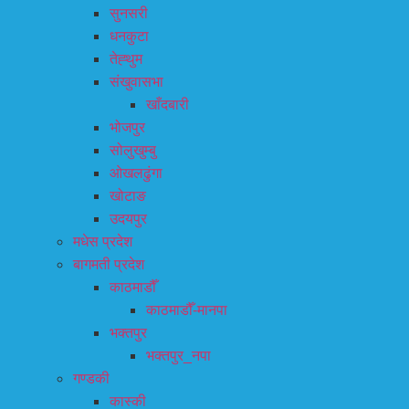
सुनसरी
धनकुटा
तेह्थुम
संखुवासभा
खाँदबारी
भोजपुर
सोलुखुम्बु
ओखलढुंगा
खोटाङ
उदयपुर
मधेस प्रदेश
बागमती प्रदेश
काठमाडौँ
काठमाडौँ-मानपा
भक्तपुर
भक्तपुर_नपा
गण्डकी
कास्की