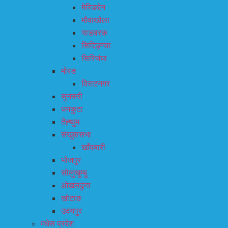
मेरिङदेन
मौवाखोला
याङवरक
सिदिङ्गवा
सिरिजंघा
मोरङ
विराटनगर
सुनसरी
धनकुटा
तेह्थुम
संखुवासभा
खाँदबारी
भोजपुर
सोलुखुम्बु
ओखलढुंगा
खोटाङ
उदयपुर
मधेस प्रदेश