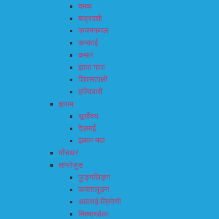
दमक
बाह्रदशी
कचनकवल
कन्काई
कमल
झापा गापा
शिवसताक्षी
हल्दिबारी
इलाम
सूर्योदय
देउमाई
इलाम नपा
पाँचथर
ताप्लेजुङ
फुङ्गलिङ्ग
फक्तालुङ्ग
आठराई-त्रिवेणी
मिक्वाखोला