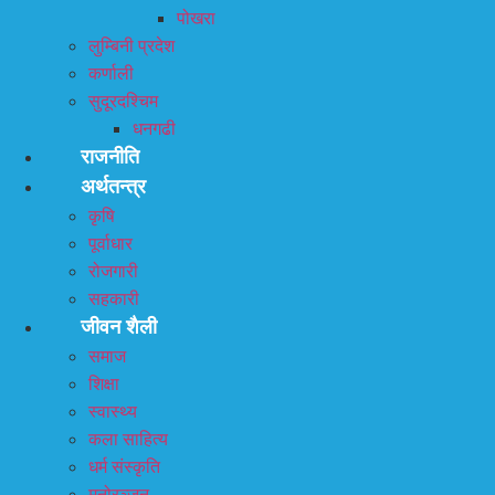
पोखरा
लुम्बिनी प्रदेश
कर्णाली
सुदूरदश्चिम
धनगढी
राजनीति
अर्थतन्त्र
कृषि
पूर्वाधार
रोजगारी
सहकारी
जीवन शैली
समाज
शिक्षा
स्वास्थ्य
कला साहित्य
धर्म संस्कृति
मनोरञ्जन