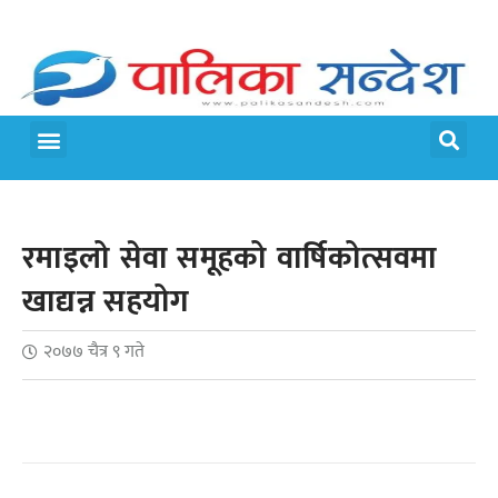
मेरो पालिका
जीवन शैली
रमाइलो सेवा समूहको वार्षिकोत्सवमा
खाद्यन्न सहयोग
२०७७ चैत्र ९ गते