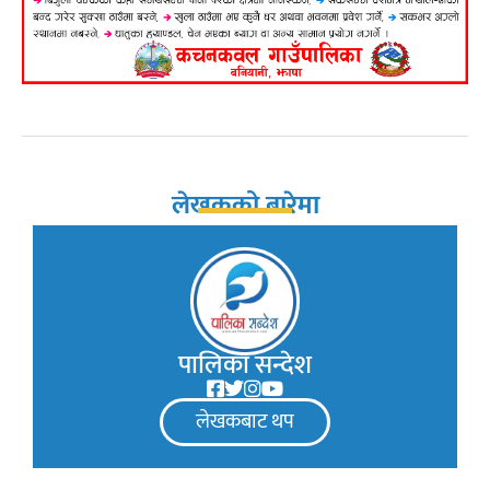
लेखकको बारेमा
पालिका सन्देश
लेखकबाट थप