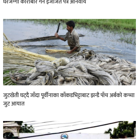
घरजग्गा कारोबार गर्न इजाजत पत्र अनिवार्य
जुटखेती घट्दै जाँदा पूर्वीनाका काँकडभिट्टाबाट झन्डै पाँच अर्बको कच्चा
जुट आयात