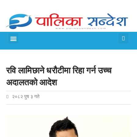
मेरो पालिका
जीवन शैली
रवि लामिछाने धरौटीमा रिहा गर्न उच्च
अदालतको आदेश
२०८२ पुष ३ गते