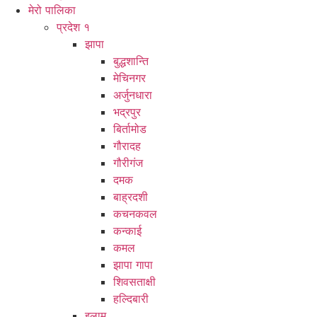
मेरो पालिका
प्रदेश १
झापा
बुद्धशान्ति
मेचिनगर
अर्जुनधारा
भद्रपुर
बिर्तामोड
गौरादह
गौरीगंज
दमक
बाह्रदशी
कचनकवल
कन्काई
कमल
झापा गापा
शिवसताक्षी
हल्दिबारी
इलाम