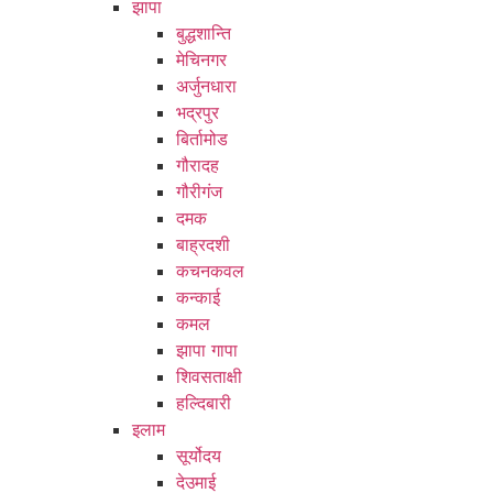
झापा
बुद्धशान्ति
मेचिनगर
अर्जुनधारा
भद्रपुर
बिर्तामोड
गौरादह
गौरीगंज
दमक
बाह्रदशी
कचनकवल
कन्काई
कमल
झापा गापा
शिवसताक्षी
हल्दिबारी
इलाम
सूर्योदय
देउमाई