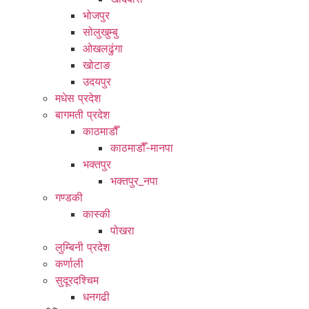
भोजपुर
सोलुखुम्बु
ओखलढुंगा
खोटाङ
उदयपुर
मधेस प्रदेश
बागमती प्रदेश
काठमाडौँ
काठमाडौँ-मानपा
भक्तपुर
भक्तपुर_नपा
गण्डकी
कास्की
पोखरा
लुम्बिनी प्रदेश
कर्णाली
सुदूरदश्चिम
धनगढी