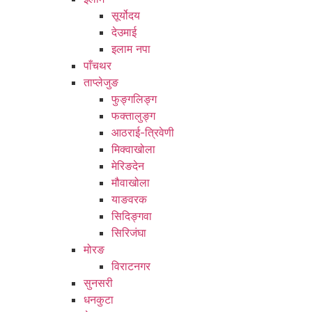
सूर्योदय
देउमाई
इलाम नपा
पाँचथर
ताप्लेजुङ
फुङ्गलिङ्ग
फक्तालुङ्ग
आठराई-त्रिवेणी
मिक्वाखोला
मेरिङदेन
मौवाखोला
याङवरक
सिदिङ्गवा
सिरिजंघा
मोरङ
विराटनगर
सुनसरी
धनकुटा