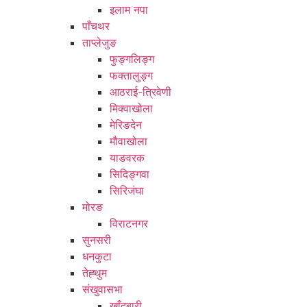
इलाम नपा
पाँचथर
ताप्लेजुङ
फुङ्गलिङ्ग
फक्तालुङ्ग
आठराई-त्रिवेणी
मिक्वाखोला
मेरिङदेन
मौवाखोला
याङवरक
सिदिङ्गवा
सिरिजंघा
मोरङ
विराटनगर
सुनसरी
धनकुटा
तेह्थुम
संखुवासभा
खाँदबारी