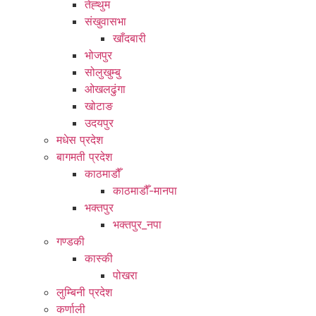
तेह्थुम
संखुवासभा
खाँदबारी
भोजपुर
सोलुखुम्बु
ओखलढुंगा
खोटाङ
उदयपुर
मधेस प्रदेश
बागमती प्रदेश
काठमाडौँ
काठमाडौँ-मानपा
भक्तपुर
भक्तपुर_नपा
गण्डकी
कास्की
पोखरा
लुम्बिनी प्रदेश
कर्णाली