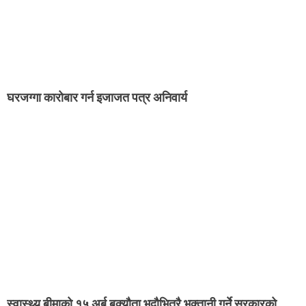
घरजग्गा कारोबार गर्न इजाजत पत्र अनिवार्य
स्वास्थ्य बीमाको १५ अर्ब बक्यौता भदौभित्रै भुक्तानी गर्ने सरकारको