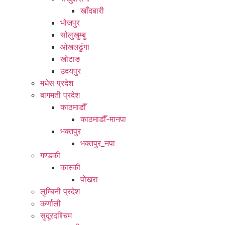
खाँदबारी
भोजपुर
सोलुखुम्बु
ओखलढुंगा
खोटाङ
उदयपुर
मधेस प्रदेश
बागमती प्रदेश
काठमाडौँ
काठमाडौँ-मानपा
भक्तपुर
भक्तपुर_नपा
गण्डकी
कास्की
पोखरा
लुम्बिनी प्रदेश
कर्णाली
सुदूरदश्चिम