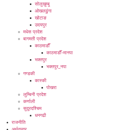
सोलुखुम्बु
ओखलढुंगा
खोटाङ
उदयपुर
मधेस प्रदेश
बागमती प्रदेश
काठमाडौँ
काठमाडौँ-मानपा
भक्तपुर
भक्तपुर_नपा
गण्डकी
कास्की
पोखरा
लुम्बिनी प्रदेश
कर्णाली
सुदूरदश्चिम
धनगढी
राजनीति
अर्थतन्त्र