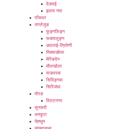
देउमाई
इलाम नपा
पाँचथर
ताप्लेजुङ
फुङ्गलिङ्ग
फक्तालुङ्ग
आठराई-त्रिवेणी
मिक्वाखोला
मेरिङदेन
मौवाखोला
याङवरक
सिदिङ्गवा
सिरिजंघा
मोरङ
विराटनगर
सुनसरी
धनकुटा
तेह्थुम
संखुवासभा