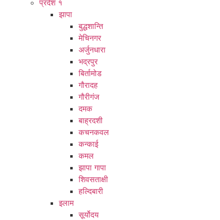
प्रदेश १
झापा
बुद्धशान्ति
मेचिनगर
अर्जुनधारा
भद्रपुर
बिर्तामोड
गौरादह
गौरीगंज
दमक
बाह्रदशी
कचनकवल
कन्काई
कमल
झापा गापा
शिवसताक्षी
हल्दिबारी
इलाम
सूर्योदय