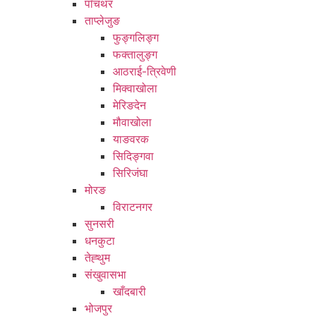
पाँचथर
ताप्लेजुङ
फुङ्गलिङ्ग
फक्तालुङ्ग
आठराई-त्रिवेणी
मिक्वाखोला
मेरिङदेन
मौवाखोला
याङवरक
सिदिङ्गवा
सिरिजंघा
मोरङ
विराटनगर
सुनसरी
धनकुटा
तेह्थुम
संखुवासभा
खाँदबारी
भोजपुर