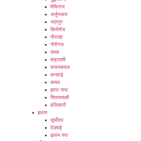
मेचिनगर
अर्जुनधारा
भद्रपुर
बिर्तामोड
गौरादह
गौरीगंज
दमक
बाह्रदशी
कचनकवल
कन्काई
कमल
झापा गापा
शिवसताक्षी
हल्दिबारी
इलाम
सूर्योदय
देउमाई
इलाम नपा