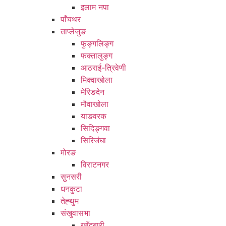
इलाम नपा
पाँचथर
ताप्लेजुङ
फुङ्गलिङ्ग
फक्तालुङ्ग
आठराई-त्रिवेणी
मिक्वाखोला
मेरिङदेन
मौवाखोला
याङवरक
सिदिङ्गवा
सिरिजंघा
मोरङ
विराटनगर
सुनसरी
धनकुटा
तेह्थुम
संखुवासभा
खाँदबारी