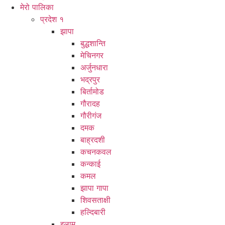
मेरो पालिका
प्रदेश १
झापा
बुद्धशान्ति
मेचिनगर
अर्जुनधारा
भद्रपुर
बिर्तामोड
गौरादह
गौरीगंज
दमक
बाह्रदशी
कचनकवल
कन्काई
कमल
झापा गापा
शिवसताक्षी
हल्दिबारी
इलाम