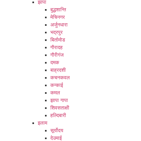
झापा
बुद्धशान्ति
मेचिनगर
अर्जुनधारा
भद्रपुर
बिर्तामोड
गौरादह
गौरीगंज
दमक
बाह्रदशी
कचनकवल
कन्काई
कमल
झापा गापा
शिवसताक्षी
हल्दिबारी
इलाम
सूर्योदय
देउमाई