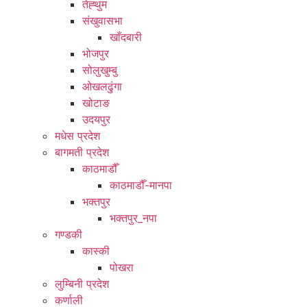
तेह्थुम
संखुवासभा
खाँदबारी
भोजपुर
सोलुखुम्बु
ओखलढुंगा
खोटाङ
उदयपुर
मधेस प्रदेश
बागमती प्रदेश
काठमाडौँ
काठमाडौँ-मानपा
भक्तपुर
भक्तपुर_नपा
गण्डकी
कास्की
पोखरा
लुम्बिनी प्रदेश
कर्णाली