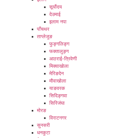
सूर्योदय
देउमाई
इलाम नपा
पाँचथर
ताप्लेजुङ
फुङ्गलिङ्ग
फक्तालुङ्ग
आठराई-त्रिवेणी
मिक्वाखोला
मेरिङदेन
मौवाखोला
याङवरक
सिदिङ्गवा
सिरिजंघा
मोरङ
विराटनगर
सुनसरी
धनकुटा