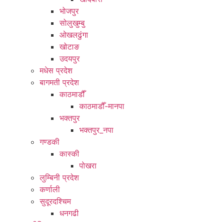
भोजपुर
सोलुखुम्बु
ओखलढुंगा
खोटाङ
उदयपुर
मधेस प्रदेश
बागमती प्रदेश
काठमाडौँ
काठमाडौँ-मानपा
भक्तपुर
भक्तपुर_नपा
गण्डकी
कास्की
पोखरा
लुम्बिनी प्रदेश
कर्णाली
सुदूरदश्चिम
धनगढी