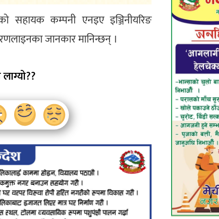
िकरणको सहायक कम्पनी एनइए इञ्जिनीयरिङ
रसारणलाइनका जानकार मानिन्छन् ।
 लाग्यो??