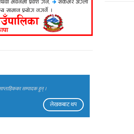
ाप्ताहिकका सम्पादक हुन् ।
लेखकबाट थप