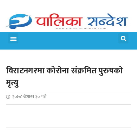
मेरो पालिका
जीवन शैली
विराटनगरमा कोरोना संक्रमित पुरुषको
मृत्यु
२०७८ बैशाख १० गते