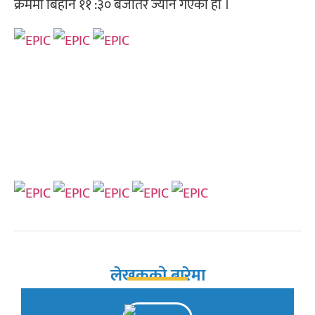
क्रममा बिहान ११ :३० बजेतिर ज्यान गएको हो ।
लेखकको बारेमा