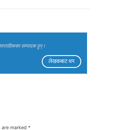
ाप्ताहिकका सम्पादक हुन् ।
लेखकबाट थप
ds are marked
*