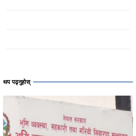
थप पढ्नुहोस्