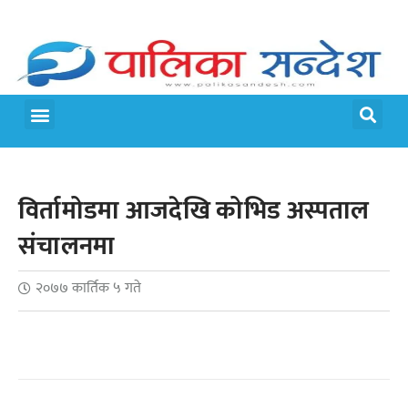
मेरो पालिका
जीवन शैली
विर्तामोडमा आजदेखि कोभिड अस्पताल
संचालनमा
२०७७ कार्तिक ५ गते