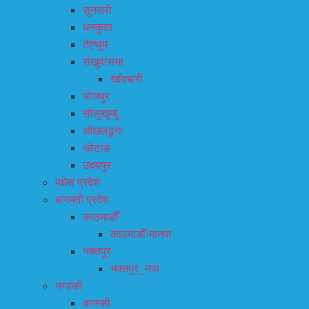
सुनसरी
धनकुटा
तेह्थुम
संखुवासभा
खाँदबारी
भोजपुर
सोलुखुम्बु
ओखलढुंगा
खोटाङ
उदयपुर
मधेस प्रदेश
बागमती प्रदेश
काठमाडौँ
काठमाडौँ-मानपा
भक्तपुर
भक्तपुर_नपा
गण्डकी
कास्की