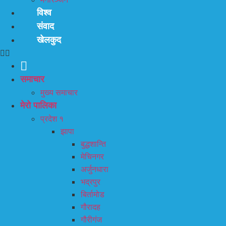
विश्व
संवाद
खेलकुद
समाचार
मुख्य समाचार
मेरो पालिका
प्रदेश १
झापा
बुद्धशान्ति
मेचिनगर
अर्जुनधारा
भद्रपुर
बिर्तामोड
गौरादह
गौरीगंज