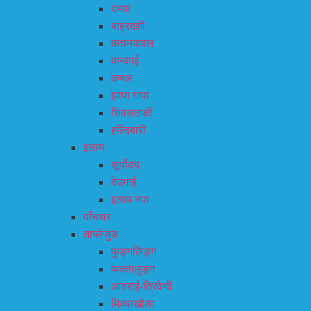
दमक
बाह्रदशी
कचनकवल
कन्काई
कमल
झापा गापा
शिवसताक्षी
हल्दिबारी
इलाम
सूर्योदय
देउमाई
इलाम नपा
पाँचथर
ताप्लेजुङ
फुङ्गलिङ्ग
फक्तालुङ्ग
आठराई-त्रिवेणी
मिक्वाखोला