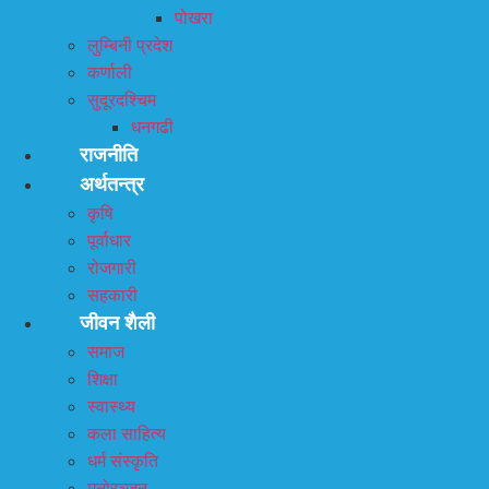
पोखरा
लुम्बिनी प्रदेश
कर्णाली
सुदूरदश्चिम
धनगढी
राजनीति
अर्थतन्त्र
कृषि
पूर्वाधार
रोजगारी
सहकारी
जीवन शैली
समाज
शिक्षा
स्वास्थ्य
कला साहित्य
धर्म संस्कृति
मनोरञ्जन