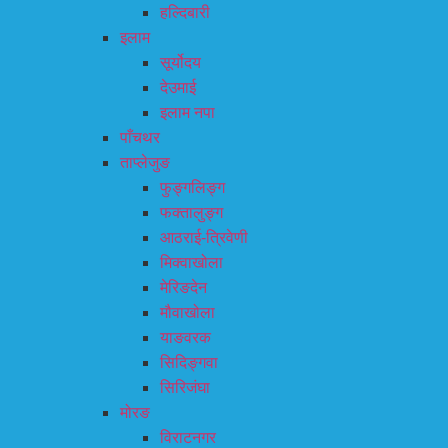
हल्दिबारी
इलाम
सूर्योदय
देउमाई
इलाम नपा
पाँचथर
ताप्लेजुङ
फुङ्गलिङ्ग
फक्तालुङ्ग
आठराई-त्रिवेणी
मिक्वाखोला
मेरिङदेन
मौवाखोला
याङवरक
सिदिङ्गवा
सिरिजंघा
मोरङ
विराटनगर