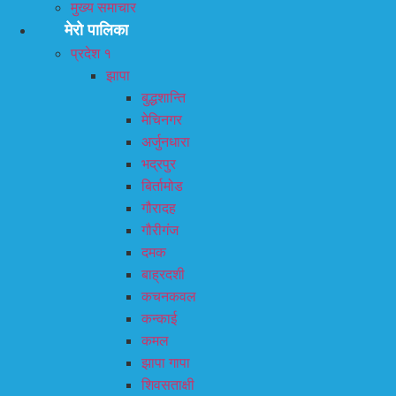
मुख्य समाचार
मेरो पालिका
प्रदेश १
झापा
बुद्धशान्ति
मेचिनगर
अर्जुनधारा
भद्रपुर
बिर्तामोड
गौरादह
गौरीगंज
दमक
बाह्रदशी
कचनकवल
कन्काई
कमल
झापा गापा
शिवसताक्षी