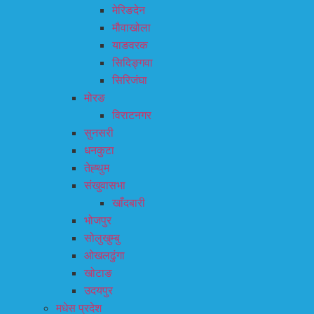
मेरिङदेन
मौवाखोला
याङवरक
सिदिङ्गवा
सिरिजंघा
मोरङ
विराटनगर
सुनसरी
धनकुटा
तेह्थुम
संखुवासभा
खाँदबारी
भोजपुर
सोलुखुम्बु
ओखलढुंगा
खोटाङ
उदयपुर
मधेस प्रदेश