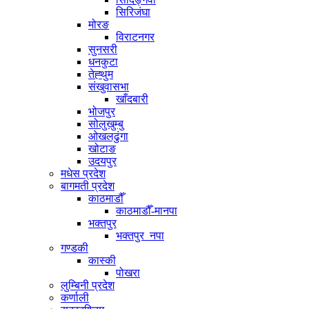
सिरिजंघा
मोरङ
विराटनगर
सुनसरी
धनकुटा
तेह्थुम
संखुवासभा
खाँदबारी
भोजपुर
सोलुखुम्बु
ओखलढुंगा
खोटाङ
उदयपुर
मधेस प्रदेश
बागमती प्रदेश
काठमाडौँ
काठमाडौँ-मानपा
भक्तपुर
भक्तपुर_नपा
गण्डकी
कास्की
पोखरा
लुम्बिनी प्रदेश
कर्णाली