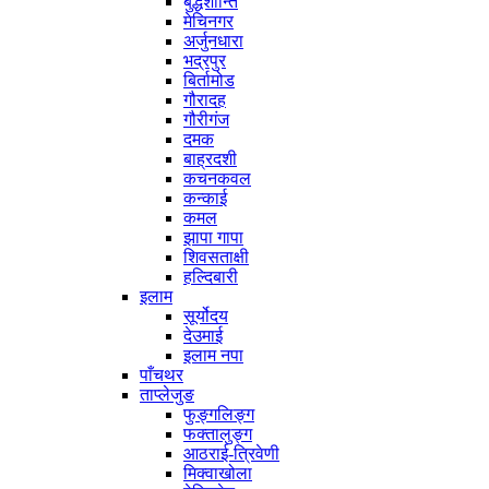
बुद्धशान्ति
मेचिनगर
अर्जुनधारा
भद्रपुर
बिर्तामोड
गौरादह
गौरीगंज
दमक
बाह्रदशी
कचनकवल
कन्काई
कमल
झापा गापा
शिवसताक्षी
हल्दिबारी
इलाम
सूर्योदय
देउमाई
इलाम नपा
पाँचथर
ताप्लेजुङ
फुङ्गलिङ्ग
फक्तालुङ्ग
आठराई-त्रिवेणी
मिक्वाखोला