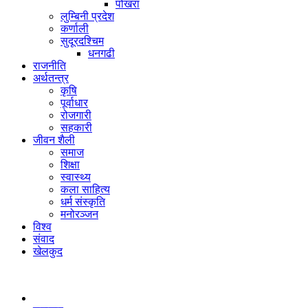
पोखरा
लुम्बिनी प्रदेश
कर्णाली
सुदूरदश्चिम
धनगढी
राजनीति
अर्थतन्त्र
कृषि
पूर्वाधार
रोजगारी
सहकारी
जीवन शैली
समाज
शिक्षा
स्वास्थ्य
कला साहित्य
धर्म संस्कृति
मनोरञ्जन
विश्व
संवाद
खेलकुद