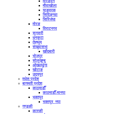
मेरिङदेन
मौवाखोला
याङवरक
सिदिङ्गवा
सिरिजंघा
मोरङ
विराटनगर
सुनसरी
धनकुटा
तेह्थुम
संखुवासभा
खाँदबारी
भोजपुर
सोलुखुम्बु
ओखलढुंगा
खोटाङ
उदयपुर
मधेस प्रदेश
बागमती प्रदेश
काठमाडौँ
काठमाडौँ-मानपा
भक्तपुर
भक्तपुर_नपा
गण्डकी
कास्की