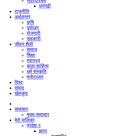
सुदूरदश्चिम
धनगढी
राजनीति
अर्थतन्त्र
कृषि
पूर्वाधार
रोजगारी
सहकारी
जीवन शैली
समाज
शिक्षा
स्वास्थ्य
कला साहित्य
धर्म संस्कृति
मनोरञ्जन
विश्व
संवाद
खेलकुद
समाचार
मुख्य समाचार
मेरो पालिका
प्रदेश १
झापा