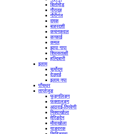
बिर्तामोड
गौरादह
गौरीगंज
दमक
बाह्रदशी
कचनकवल
कन्काई
कमल
झापा गापा
शिवसताक्षी
हल्दिबारी
इलाम
सूर्योदय
देउमाई
इलाम नपा
पाँचथर
ताप्लेजुङ
फुङ्गलिङ्ग
फक्तालुङ्ग
आठराई-त्रिवेणी
मिक्वाखोला
मेरिङदेन
मौवाखोला
याङवरक
सिदिङ्गवा