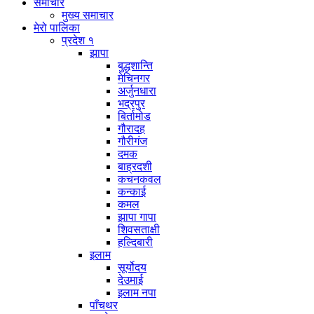
समाचार
मुख्य समाचार
मेरो पालिका
प्रदेश १
झापा
बुद्धशान्ति
मेचिनगर
अर्जुनधारा
भद्रपुर
बिर्तामोड
गौरादह
गौरीगंज
दमक
बाह्रदशी
कचनकवल
कन्काई
कमल
झापा गापा
शिवसताक्षी
हल्दिबारी
इलाम
सूर्योदय
देउमाई
इलाम नपा
पाँचथर