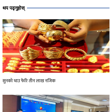
थप पढ्नुहोस्
सुनको भाउ फेरि तीन लाख नजिक