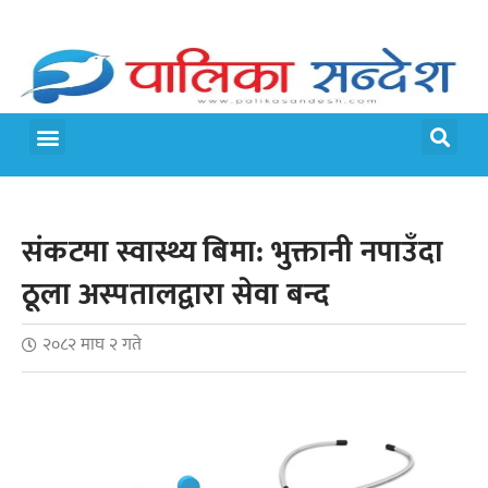
मेरो पालिका
जीवन शैली
संकटमा स्वास्थ्य बिमा: भुक्तानी नपाउँदा
ठूला अस्पतालद्वारा सेवा बन्द
२०८२ माघ २ गते