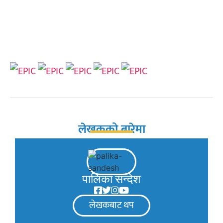
लेखकको बारेमा
पालिका सन्देश
लेखकबाट थप