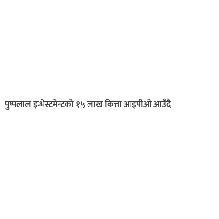
पुष्पलाल इन्भेस्टमेन्टको १५ लाख कित्ता आइपीओ आउँदै