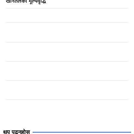
खानेतेलको मूल्यवृद्धि
थप पढ्नुहोस्