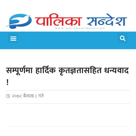
मेरो पालिका
जीवन शैली
सम्पूर्णमा हार्दिक कृतज्ञतासहित धन्यवाद
!
२०७८ बैशाख ८ गते