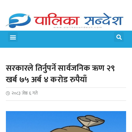
मेरो पालिका
जीवन शैली
सरकारले तिर्नुपर्ने सार्वजनिक ऋण २९
खर्ब ७५ अर्ब ४ करोड रुपैयाँ
२०८३ जेष्ठ ६ गते