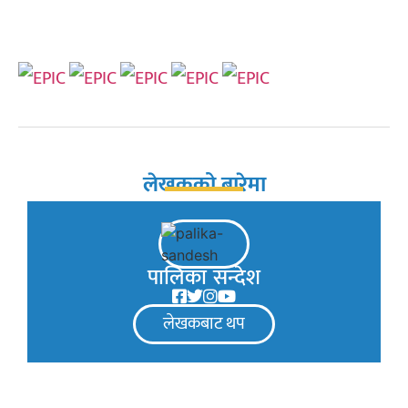
लेखकको बारेमा
पालिका सन्देश
लेखकबाट थप