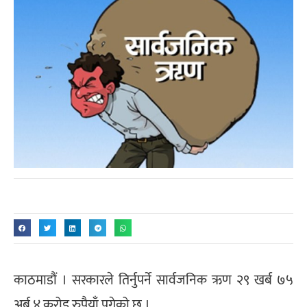
काठमाडौं । सरकारले तिर्नुपर्ने सार्वजनिक ऋण २९ खर्ब ७५
अर्ब ४ करोड रुपैयाँ पुगेको छ ।