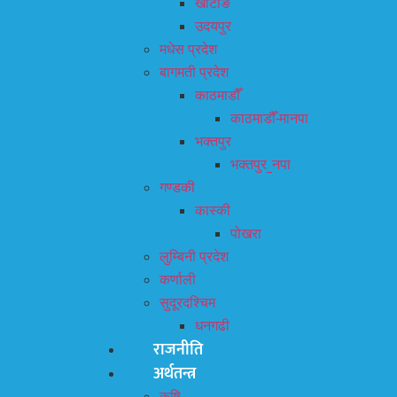
खोटाङ
उदयपुर
मधेस प्रदेश
बागमती प्रदेश
काठमाडौँ
काठमाडौँ-मानपा
भक्तपुर
भक्तपुर_नपा
गण्डकी
कास्की
पोखरा
लुम्बिनी प्रदेश
कर्णाली
सुदूरदश्चिम
धनगढी
राजनीति
अर्थतन्त्र