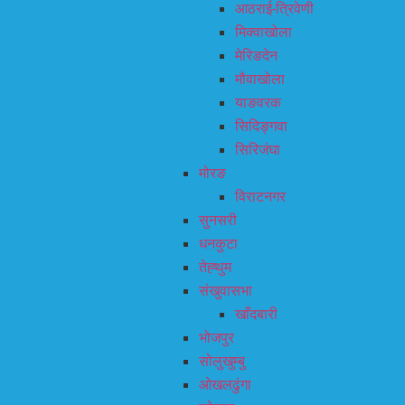
आठराई-त्रिवेणी
मिक्वाखोला
मेरिङदेन
मौवाखोला
याङवरक
सिदिङ्गवा
सिरिजंघा
मोरङ
विराटनगर
सुनसरी
धनकुटा
तेह्थुम
संखुवासभा
खाँदबारी
भोजपुर
सोलुखुम्बु
ओखलढुंगा