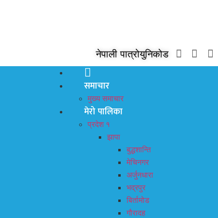
नेपाली पात्रो
युनिकोड
समाचार
मुख्य समाचार
मेरो पालिका
प्रदेश १
झापा
बुद्धशान्ति
मेचिनगर
अर्जुनधारा
भद्रपुर
बिर्तामोड
गौरादह