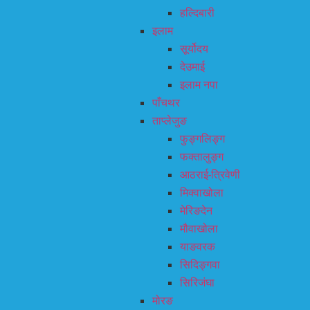
हल्दिबारी
इलाम
सूर्योदय
देउमाई
इलाम नपा
पाँचथर
ताप्लेजुङ
फुङ्गलिङ्ग
फक्तालुङ्ग
आठराई-त्रिवेणी
मिक्वाखोला
मेरिङदेन
मौवाखोला
याङवरक
सिदिङ्गवा
सिरिजंघा
मोरङ