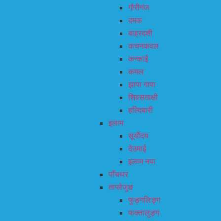
गौरीगंज
दमक
बाह्रदशी
कचनकवल
कन्काई
कमल
झापा गापा
शिवसताक्षी
हल्दिबारी
इलाम
सूर्योदय
देउमाई
इलाम नपा
पाँचथर
ताप्लेजुङ
फुङ्गलिङ्ग
फक्तालुङ्ग