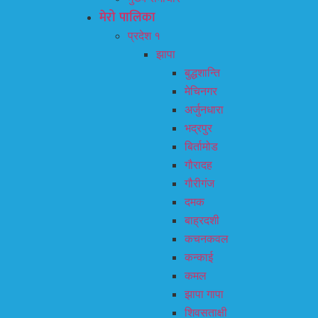
मेरो पालिका
प्रदेश १
झापा
बुद्धशान्ति
मेचिनगर
अर्जुनधारा
भद्रपुर
बिर्तामोड
गौरादह
गौरीगंज
दमक
बाह्रदशी
कचनकवल
कन्काई
कमल
झापा गापा
शिवसताक्षी