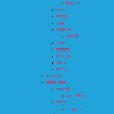
विराटनगर
सुनसरी
धनकुटा
तेह्थुम
संखुवासभा
खाँदबारी
भोजपुर
सोलुखुम्बु
ओखलढुंगा
खोटाङ
उदयपुर
मधेस प्रदेश
बागमती प्रदेश
काठमाडौँ
काठमाडौँ-मानपा
भक्तपुर
भक्तपुर_नपा