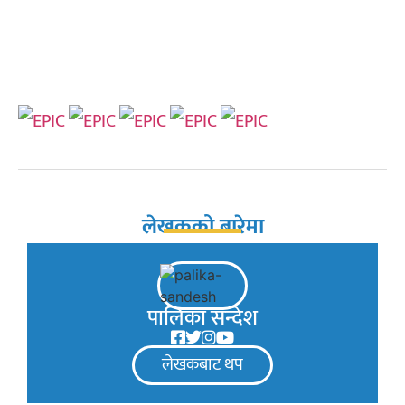
लेखकको बारेमा
पालिका सन्देश
लेखकबाट थप