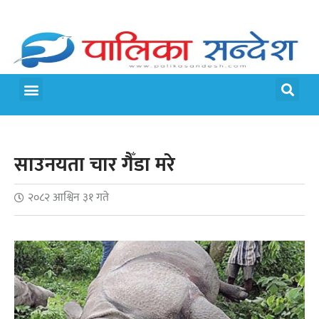
मेरो पालिका
जीवन शैली
साउनयता चार गैँडा मरे
२०८२ आश्विन ३१ गते