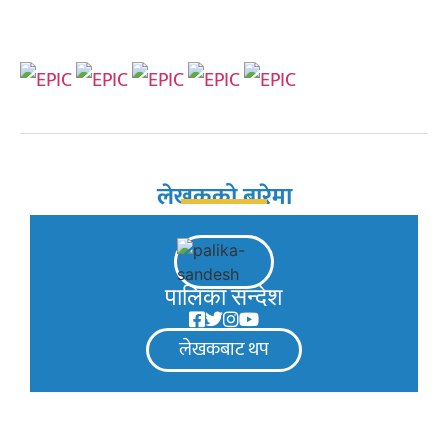
लेखकको बारेमा
पालिका सन्देश
लेखकबाट थप