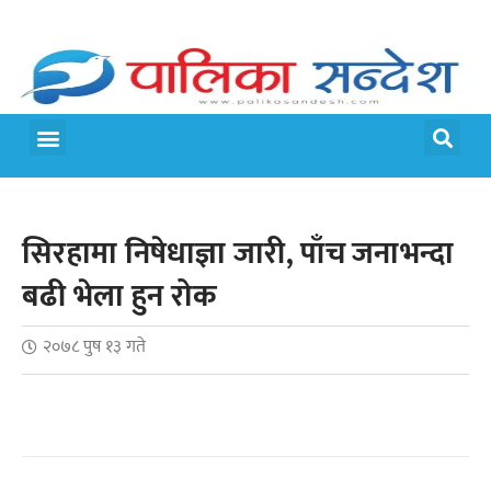
मेरो पालिका
जीवन शैली
सिरहामा निषेधाज्ञा जारी, पाँच जनाभन्दा
बढी भेला हुन रोक
२०७८ पुष १३ गते