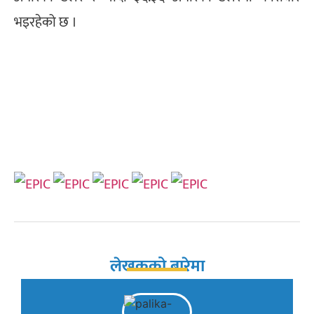
भइरहेको छ ।
लेखकको बारेमा