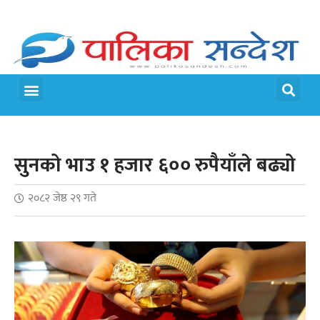
मेरो पालिका
जीवन शैली
सुनको भाउ १ हजार ६०० रुपैयाँले बढ्यो
२०८२ जेष्ठ २९ गते