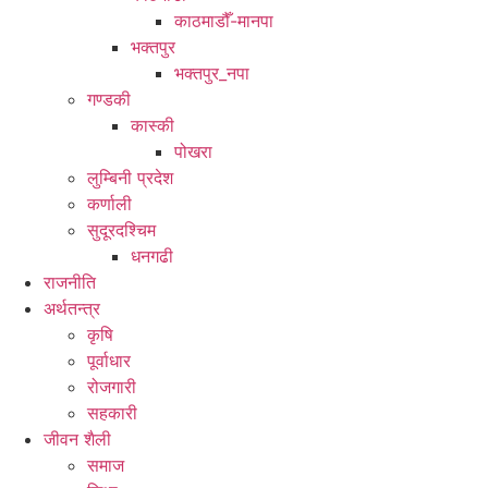
काठमाडौँ-मानपा
भक्तपुर
भक्तपुर_नपा
गण्डकी
कास्की
पोखरा
लुम्बिनी प्रदेश
कर्णाली
सुदूरदश्चिम
धनगढी
राजनीति
अर्थतन्त्र
कृषि
पूर्वाधार
रोजगारी
सहकारी
जीवन शैली
समाज