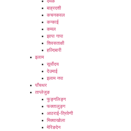
दमक
बाह्रदशी
कचनकवल
कन्काई
कमल
झापा गापा
शिवसताक्षी
हल्दिबारी
इलाम
सूर्योदय
देउमाई
इलाम नपा
पाँचथर
ताप्लेजुङ
फुङ्गलिङ्ग
फक्तालुङ्ग
आठराई-त्रिवेणी
मिक्वाखोला
मेरिङदेन