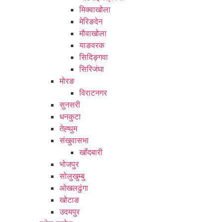
मिक्वाखोला
मेरिङदेन
मौवाखोला
याङवरक
सिदिङ्गवा
सिरिजंघा
मोरङ
विराटनगर
सुनसरी
धनकुटा
तेह्थुम
संखुवासभा
खाँदबारी
भोजपुर
सोलुखुम्बु
ओखलढुंगा
खोटाङ
उदयपुर