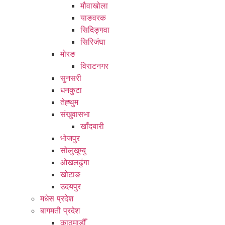
मौवाखोला
याङवरक
सिदिङ्गवा
सिरिजंघा
मोरङ
विराटनगर
सुनसरी
धनकुटा
तेह्थुम
संखुवासभा
खाँदबारी
भोजपुर
सोलुखुम्बु
ओखलढुंगा
खोटाङ
उदयपुर
मधेस प्रदेश
बागमती प्रदेश
काठमाडौँ