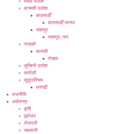
मधेस प्रदेश
बागमती प्रदेश
काठमाडौँ
काठमाडौँ-मानपा
भक्तपुर
भक्तपुर_नपा
गण्डकी
कास्की
पोखरा
लुम्बिनी प्रदेश
कर्णाली
सुदूरदश्चिम
धनगढी
राजनीति
अर्थतन्त्र
कृषि
पूर्वाधार
रोजगारी
सहकारी