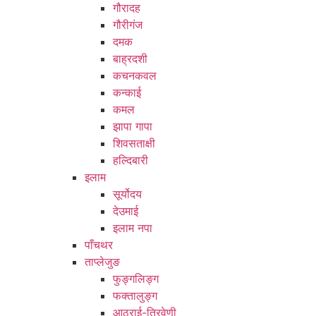
गौरादह
गौरीगंज
दमक
बाह्रदशी
कचनकवल
कन्काई
कमल
झापा गापा
शिवसताक्षी
हल्दिबारी
इलाम
सूर्योदय
देउमाई
इलाम नपा
पाँचथर
ताप्लेजुङ
फुङ्गलिङ्ग
फक्तालुङ्ग
आठराई-त्रिवेणी