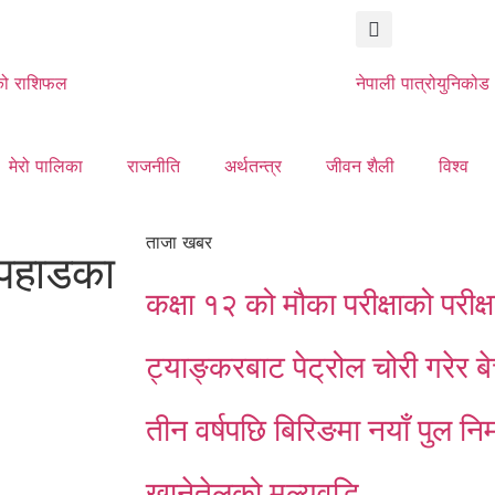
ो राशिफल
नेपाली पात्रो
युनिकोड
मेरो पालिका
राजनीति
अर्थतन्त्र
जीवन शैली
विश्व
ताजा खबर
ी पहाडका
कक्षा १२ को मौका परीक्षाको परी
ट्याङ्करबाट पेट्रोल चोरी गरेर ब
तीन वर्षपछि बिरिङमा नयाँ पुल निर्
खानेतेलको मूल्यवृद्धि