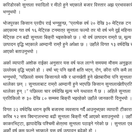
करिडोरको सुन्तला स्वादिलो र मीठो हुने भएकाले बजार विस्तार अझ प्रभावकारी ह
भन्नुभयो ।
भोजपुरका किसान प्रदीप राई भन्नुहुन्छ, “प्रत्येक वर्ष २० देखि ३० मेट्रिक टन सु
आएकामा गत वर्ष १६ मेट्रिक टनमात्र सुन्तला फल्यो तर यो वर्ष भने दुई महिन
मेट्रिक टन बढी सुन्तला बिक्री भइसकेको छ । यो वर्ष उत्पादन राम्रो छ, मूल्
उत्पादन वृद्धि भएकाले आम्दानी राम्रै हुने अपेक्षा छ । उहाँले विगत १३ वर्षदेखि स
आएको बताउनुभयो ।
अर्का व्यापारी अशोक राईका अनुसार यस वर्ष फल लाग्ने समयमा मौसम अनुकूल 
उल्लेख्य वृद्धि भएको हो । वर्षा भए पनि खासै क्षति भएन, रोग, कीरा पनि कमै ला
भन्नुभयो, “पछिल्लो समय किसानले मकै र धानखेती हुने खेतबारीमा पनि सुन्तलाखे
थालेका छन् । सुन्तलाबाट राम्रो आम्दानी हुने भएपछि किसान सुन्तलाखेतीप्रत
थालेका हुन् ।” पछिल्ला चार वर्षदेखि मूल्य भने यथावत नै छ । अहिले सुन्तला
प्रतिकिलो रु ३० देखि ८० सम्ममा बिक्री भइरहेको उहाँले जानकारी दिनुभयो 
विगत २२ वर्षदेखि धरान कृषि बजारमा व्यवसाय गर्दै आउनुभएका व्यापारी टीकाराम 
करिब १२ सय क्विन्टलभन्दा बढी सुन्तला बिक्री गर्दै आएको बताउनुभयो । उह
काकरभिट्टा, झापादेखि पश्चिमी क्षेत्रमा सुन्तला पठाइने गरेको छ । सुन्तला एक व
अर्को वर्ष कम फल्ने भएकाले यस वर्ष उत्पादन बढेको हो ।