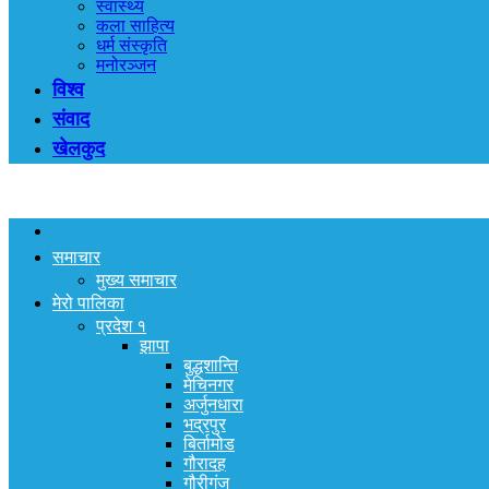
स्वास्थ्य
कला साहित्य
धर्म संस्कृति
मनोरञ्जन
विश्व
संवाद
खेलकुद
समाचार
मुख्य समाचार
मेरो पालिका
प्रदेश १
झापा
बुद्धशान्ति
मेचिनगर
अर्जुनधारा
भद्रपुर
बिर्तामोड
गौरादह
गौरीगंज