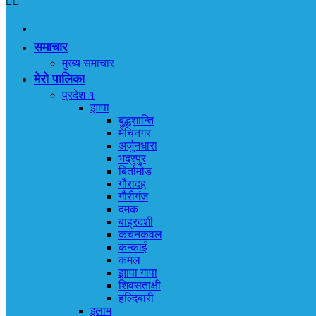
समाचार
मुख्य समाचार
मेरो पालिका
प्रदेश १
झापा
बुद्धशान्ति
मेचिनगर
अर्जुनधारा
भद्रपुर
बिर्तामोड
गौरादह
गौरीगंज
दमक
बाह्रदशी
कचनकवल
कन्काई
कमल
झापा गापा
शिवसताक्षी
हल्दिबारी
इलाम