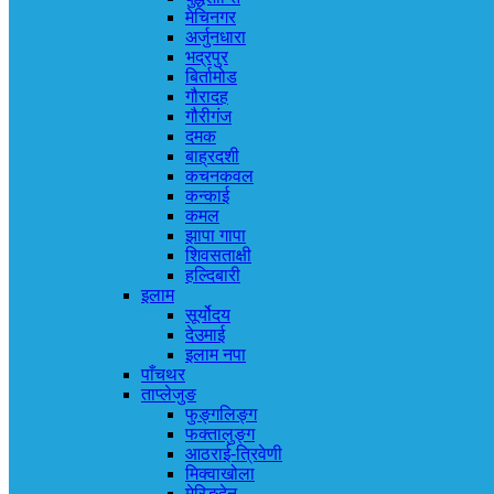
मेचिनगर
अर्जुनधारा
भद्रपुर
बिर्तामोड
गौरादह
गौरीगंज
दमक
बाह्रदशी
कचनकवल
कन्काई
कमल
झापा गापा
शिवसताक्षी
हल्दिबारी
इलाम
सूर्योदय
देउमाई
इलाम नपा
पाँचथर
ताप्लेजुङ
फुङ्गलिङ्ग
फक्तालुङ्ग
आठराई-त्रिवेणी
मिक्वाखोला
मेरिङदेन