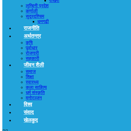
पोखरा
लुम्बिनी प्रदेश
कर्णाली
सुदूरदश्चिम
धनगढी
राजनीति
अर्थतन्त्र
कृषि
पूर्वाधार
रोजगारी
सहकारी
जीवन शैली
समाज
शिक्षा
स्वास्थ्य
कला साहित्य
धर्म संस्कृति
मनोरञ्जन
विश्व
संवाद
खेलकुद