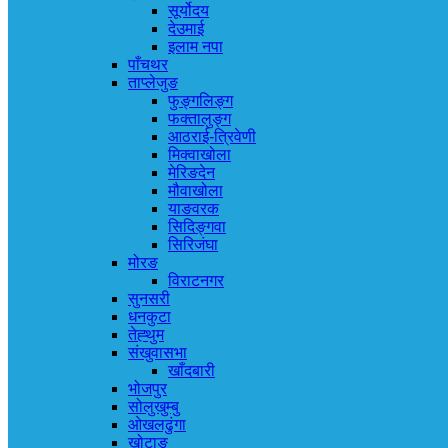
सूर्योदय
देउमाई
इलाम नपा
पाँचथर
ताप्लेजुङ
फुङ्गलिङ्ग
फक्तालुङ्ग
आठराई-त्रिवेणी
मिक्वाखोला
मेरिङदेन
मौवाखोला
याङवरक
सिदिङ्गवा
सिरिजंघा
मोरङ
विराटनगर
सुनसरी
धनकुटा
तेह्थुम
संखुवासभा
खाँदबारी
भोजपुर
सोलुखुम्बु
ओखलढुंगा
खोटाङ