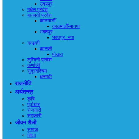
उदयपुर
मधेस प्रदेश
बागमती प्रदेश
काठमाडौँ
काठमाडौँ-मानपा
भक्तपुर
भक्तपुर_नपा
गण्डकी
कास्की
पोखरा
लुम्बिनी प्रदेश
कर्णाली
सुदूरदश्चिम
धनगढी
राजनीति
अर्थतन्त्र
कृषि
पूर्वाधार
रोजगारी
सहकारी
जीवन शैली
समाज
शिक्षा