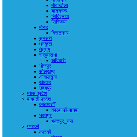
मौवाखोला
याङवरक
सिदिङ्गवा
सिरिजंघा
मोरङ
विराटनगर
सुनसरी
धनकुटा
तेह्थुम
संखुवासभा
खाँदबारी
भोजपुर
सोलुखुम्बु
ओखलढुंगा
खोटाङ
उदयपुर
मधेस प्रदेश
बागमती प्रदेश
काठमाडौँ
काठमाडौँ-मानपा
भक्तपुर
भक्तपुर_नपा
गण्डकी
कास्की