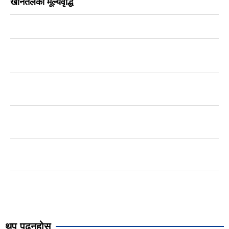
खानेतेलको मूल्यवृद्धि
थप पढ्नुहोस्