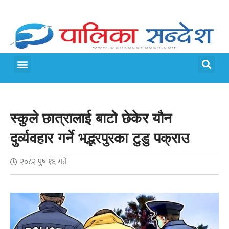
मेरो पालिका
जीवन शैली
स्कुले छात्रालाई बाटो छेकेर यौन
दुर्व्यवहार गर्ने भद्भरपुरका टुडु पक्राउ
२०८२ पुष १६ गते