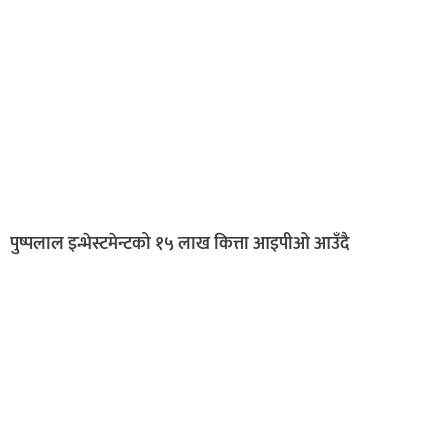
पुष्पलाल इन्भेस्टमेन्टको १५ लाख कित्ता आइपीओ आउँदै