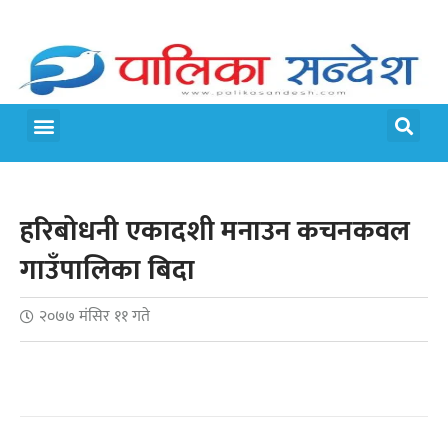
मेरो पालिका
जीवन शैली
हरिबोधनी एकादशी मनाउन कचनकवल
गाउँपालिका बिदा
२०७७ मंसिर ११ गते