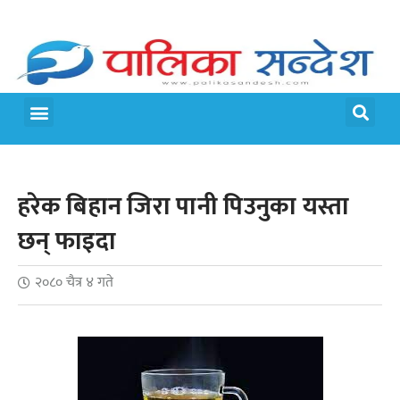
मेरो पालिका
जीवन शैली
हरेक बिहान जिरा पानी पिउनुका यस्ता
छन् फाइदा
२०८० चैत्र ४ गते