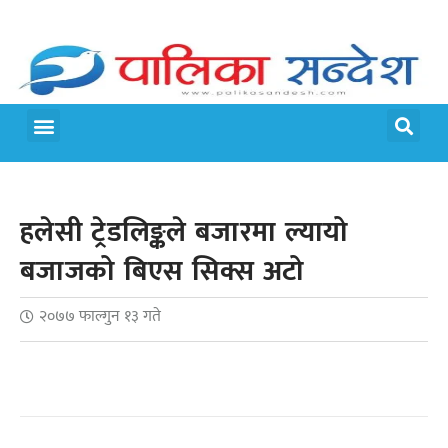
मेरो पालिका
जीवन शैली
हलेसी ट्रेडलिङ्कले बजारमा ल्यायो
बजाजको बिएस सिक्स अटो
२०७७ फाल्गुन १३ गते