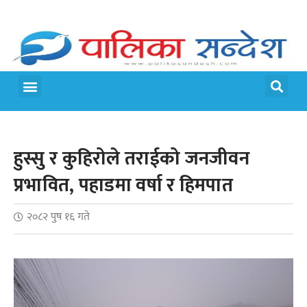
मेरो पालिका
जीवन शैली
हुस्सु र कुहिरोले तराईको जनजीवन
प्रभावित, पहाडमा वर्षा र हिमपात
२०८२ पुष १६ गते