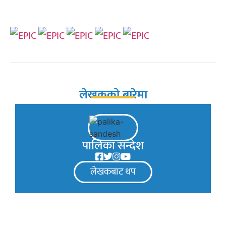
लेखकको बारेमा
पालिका सन्देश
लेखकबाट थप