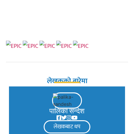
लेखकको बारेमा
पालिका सन्देश
लेखकबाट थप