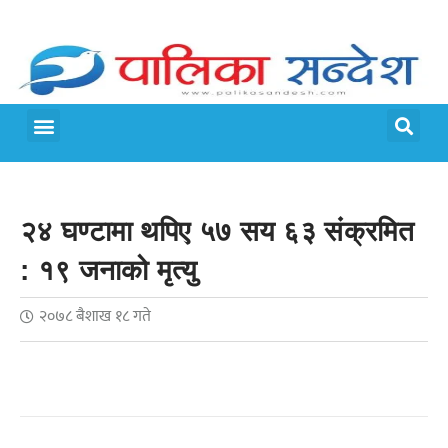
मेरो पालिका
जीवन शैली
२४ घण्टामा थपिए ५७ सय ६३ संक्रमित
: १९ जनाको मृत्यु
२०७८ बैशाख १८ गते