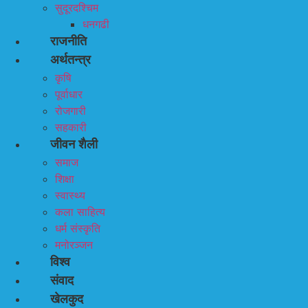
सुदूरदश्चिम
धनगढी
राजनीति
अर्थतन्त्र
कृषि
पूर्वाधार
रोजगारी
सहकारी
जीवन शैली
समाज
शिक्षा
स्वास्थ्य
कला साहित्य
धर्म संस्कृति
मनोरञ्जन
विश्व
संवाद
खेलकुद