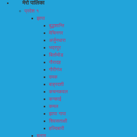
मेरो पालिका
प्रदेश १
झापा
बुद्धशान्ति
मेचिनगर
अर्जुनधारा
भद्रपुर
बिर्तामोड
गौरादह
गौरीगंज
दमक
बाह्रदशी
कचनकवल
कन्काई
कमल
झापा गापा
शिवसताक्षी
हल्दिबारी
इलाम