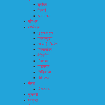
सूर्योदय
देउमाई
इलाम नपा
पाँचथर
ताप्लेजुङ
फुङ्गलिङ्ग
फक्तालुङ्ग
आठराई-त्रिवेणी
मिक्वाखोला
मेरिङदेन
मौवाखोला
याङवरक
सिदिङ्गवा
सिरिजंघा
मोरङ
विराटनगर
सुनसरी
धनकुटा