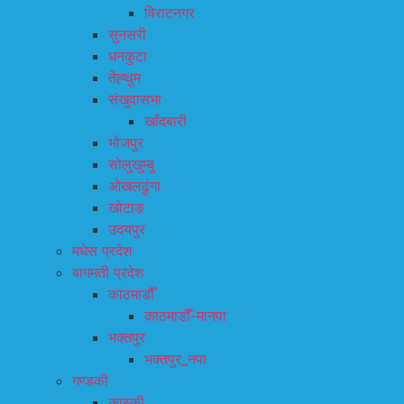
विराटनगर
सुनसरी
धनकुटा
तेह्थुम
संखुवासभा
खाँदबारी
भोजपुर
सोलुखुम्बु
ओखलढुंगा
खोटाङ
उदयपुर
मधेस प्रदेश
बागमती प्रदेश
काठमाडौँ
काठमाडौँ-मानपा
भक्तपुर
भक्तपुर_नपा
गण्डकी
कास्की