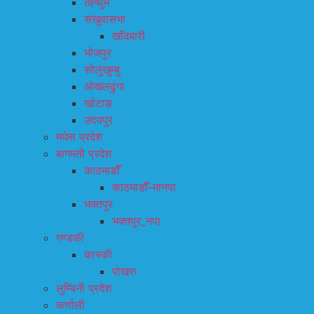
तेह्थुम
संखुवासभा
खाँदबारी
भोजपुर
सोलुखुम्बु
ओखलढुंगा
खोटाङ
उदयपुर
मधेस प्रदेश
बागमती प्रदेश
काठमाडौँ
काठमाडौँ-मानपा
भक्तपुर
भक्तपुर_नपा
गण्डकी
कास्की
पोखरा
लुम्बिनी प्रदेश
कर्णाली