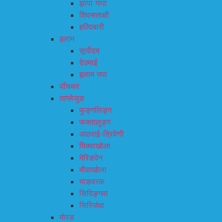
झापा गापा
शिवसताक्षी
हल्दिबारी
इलाम
सूर्योदय
देउमाई
इलाम नपा
पाँचथर
ताप्लेजुङ
फुङ्गलिङ्ग
फक्तालुङ्ग
आठराई-त्रिवेणी
मिक्वाखोला
मेरिङदेन
मौवाखोला
याङवरक
सिदिङ्गवा
सिरिजंघा
मोरङ