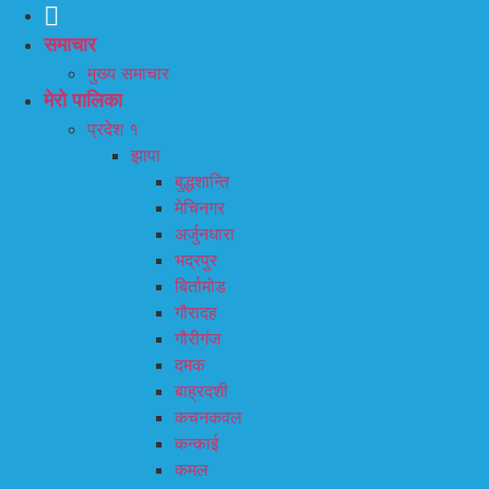
समाचार
मुख्य समाचार
मेरो पालिका
प्रदेश १
झापा
बुद्धशान्ति
मेचिनगर
अर्जुनधारा
भद्रपुर
बिर्तामोड
गौरादह
गौरीगंज
दमक
बाह्रदशी
कचनकवल
कन्काई
कमल