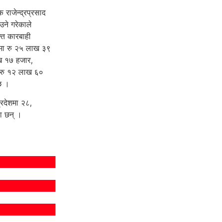
 राजेन्द्रप्रसाद
उने गरेकाले
त कारबाही
शमा रु २५ लाख ३९
ख १७ हजार,
ा रु १२ लाख ६०
छ ।
रदेशमा २८,
का छन् ।