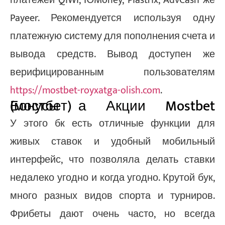
Payeer. Рекомендуется используя одну
платежную систему для пополнения счета и
вывода средств. Вывод доступен же
верифицированным пользователям
https://mostbet-royxatga-olish.com
.
Бонусы а Акции Mostbet (мостбет)
У этого бк есть отличные функции для
живых ставок и удобный мобильный
интерфейс, что позволяла делать ставки
недалеко угодно и когда угодно. Крутой бук,
много разных видов спорта и турниров.
Фрибеты дают очень часто, но всегда