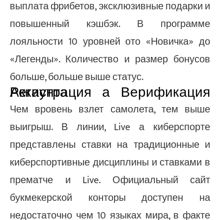
выплата фрибетов, эксклюзивные подарки и
повышенный кэшбэк. В программе
лояльности 10 уровней ото «Новичка» до
«Легенды». Количество и размер бонусов
больше, больше выше статус.
Регистрация а Верификация Аккаунта
Чем вровень взлет самолета, тем выше
выигрыш. В линии, Live а киберспорте
представлены ставки на традиционные и
киберспортивные дисциплины и ставками в
прематче и Live. Официальный сайт
букмекерской конторы доступен на
недостаточно чем 10 языках мира, в факте