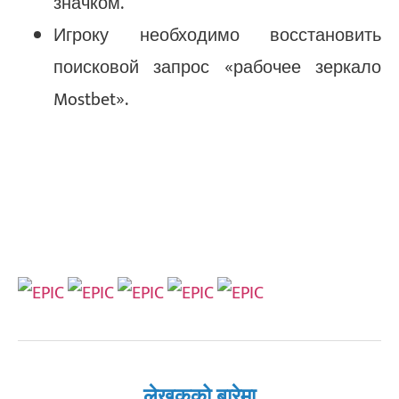
значком.
Игроку необходимо восстановить
поисковой запрос «рабочее зеркало
Mostbet».
लेखकको बारेमा