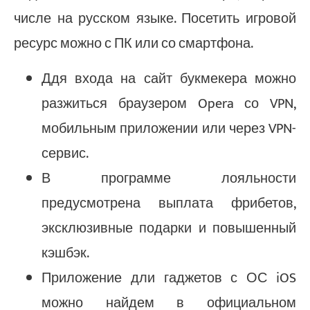
числе на русском языке. Посетить игровой
ресурс можно с ПК или со смартфона.
Ддя входа на сайт букмекера можно
разжиться браузером Opera со VPN,
мобильным приложении или через VPN-
сервис.
В программе лояльности
предусмотрена выплата фрибетов,
эксклюзивные подарки и повышенный
кэшбэк.
Приложение дли гаджетов с ОС iOS
можно найдем в официальном