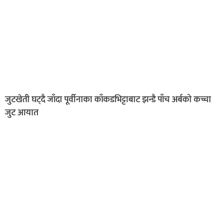
जुटखेती घट्दै जाँदा पूर्वीनाका काँकडभिट्टाबाट झन्डै पाँच अर्बको कच्चा
जुट आयात