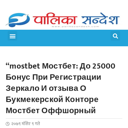
मेरो पालिका
जीवन शैली
“mostbet Мостбет: До 25000
Бонус При Регистрации
Зеркало И отзыва О
Букмекерской Конторе
Мостбет Оффшорный
२०७९ मंसिर ९ गते