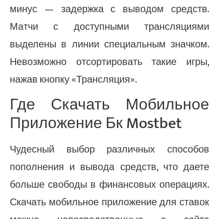
минус — задержка с выводом средств.
Матчи с доступными трансляциями
выделены в линии специальным значком.
Невозможно отсортировать такие игры,
нажав кнопку «Трансляция».
Где Скачать Мобильное
Приложение Бк Mostbet
Чудесный выбор различных способов
пополнения и вывода средств, что даете
больше свободы в финансовых операциях.
Скачать мобильное приложение для ставок