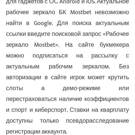
для гаджетов с ОС Android и iOS. Актуальное
рабочее зеркало БК Mostbet невозможно
найти в Google. Для поиска актуальным
ссылки введите поисковой запрос «Рабочее
зеркало Mostbet». На сайте букмекера
можно подписаться на рассылку с
актуальным рабочим зеркалом. Без
авторизации в сайте игрок может крутить
слоты а демо-режиме или
перестраховаться наличие коэффициентов
и спорт и киберспорт. Ставки на кварплату
доступны только псевдорасследование
регистрации аккаунта.