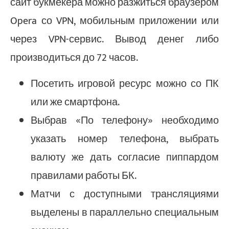
сайт букмекера можно разжиться браузером
Opera со VPN, мобильным приложении или
через VPN-сервис. Вывод денег либо
производиться до 72 часов.
Посетить игровой ресурс можно со ПК
или же смартфона.
Выбрав «По телефону» необходимо
указать номер телефона, выбрать
валюту же дать согласие пиппардом
правилами работы БК.
Матчи с доступными трансляциями
выделены в параллельно специальным