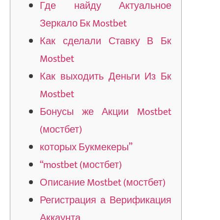
Где найду Актуальное
Зеркало Бк Mostbet
Как сделали Ставку В Бк
Mostbet
Как выходить Деньги Из Бк
Mostbet
Бонусы же Акции Mostbet
(мостбет)
которых Букмекеры”
“mostbet (мостбет)
Описание Mostbet (мостбет)
Регистрация а Верификация
Аккаунта