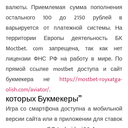
валюты. Приемлемая сумма пополнения
остального 100 до 2150 рублей в
варьируется от платежной системы. На
территории Европы деятельность БК
Moctbet. com запрещена, так как нет
лицензии ФНС РФ на работу в мире. По
прямой ссылке mostbet доступа и сайт
букмекера не
https://mostbet-royxatga-
olish.com/aviator/
.
которых Букмекеры”
Игра со смартфона доступна а мобильной
версии сайта или в приложении для ставок