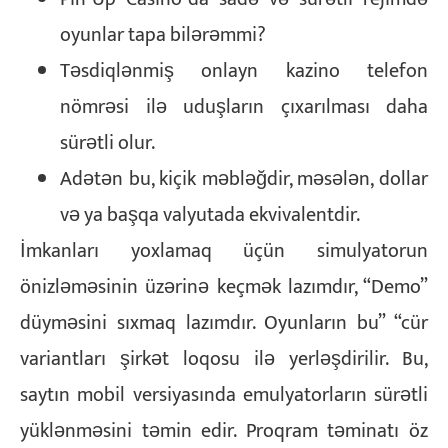
oyunlar tapa bilərəmmi?
Təsdiqlənmiş onlayn kazino telefon
nömrəsi ilə uduşların çıxarılması daha
sürətli olur.
Adətən bu, kiçik məbləğdir, məsələn, dollar
və ya başqa valyutada ekvivalentdir.
İmkanları yoxlamaq üçün simulyatorun
önizləməsinin üzərinə keçmək lazımdır, “Demo”
düyməsini sıxmaq lazımdır. Oyunların bu” “cür
variantları şirkət loqosu ilə yerləşdirilir. Bu,
saytın mobil versiyasında emulyatorların sürətli
yüklənməsini təmin edir. Proqram təminatı öz