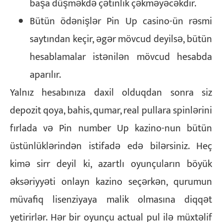
başa düşməkdə çətinlik çəkməyəcəkdir.
Bütün ödənişlər Pin Up casino-ün rəsmi
saytından keçir, əgər mövcud deyilsə, bütün
hesablamalar istənilən mövcud hesabda
aparılır.
Yalnız hesabınıza daxil olduqdan sonra siz
depozit qoya, bahis, qumar, real pullara spinlərini
fırlada və Pin number Up kazino-nun bütün
üstünlüklərindən istifadə edə bilərsiniz. Heç
kimə sirr deyil ki, azartlı oyunçuların böyük
əksəriyyəti onlayn kazino seçərkən, qurumun
müvafiq lisenziyaya malik olmasına diqqət
yetirirlər. Hər bir oyunçu actual pul ilə müxtəlif