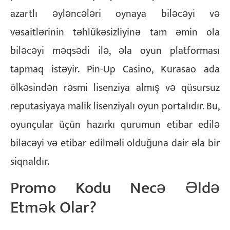
azartlı əyləncələri oynaya biləcəyi və
vəsaitlərinin təhlükəsizliyinə tam əmin ola
biləcəyi məqsədi ilə, əla oyun platforması
tapmaq istəyir. Pin-Up Casino, Kurasao ada
ölkəsindən rəsmi lisenziya almış və qüsursuz
reputasiyaya malik lisenziyalı oyun portalıdır. Bu,
oyunçular üçün hazırkı qurumun etibar edilə
biləcəyi və etibar edilməli olduğuna dair əla bir
siqnaldır.
Promo Kodu Necə Əldə
Etmək Olar?