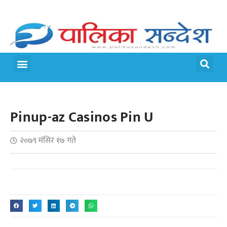
मेरो पालिका
जीवन शैली
Pinup-az Casinos Pin U
२०७९ मंसिर १७ गते