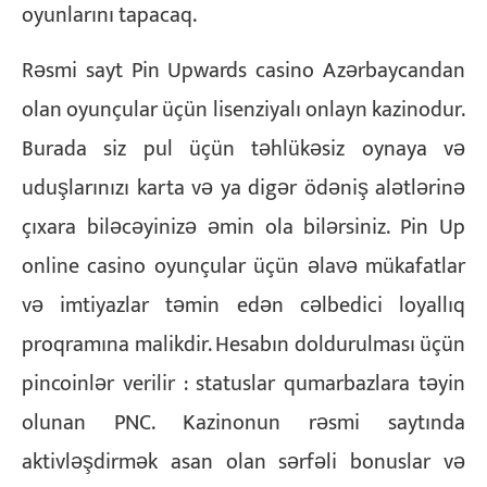
oyunlarını tapacaq.
Rəsmi sayt Pin Upwards casino Azərbaycandan
olan oyunçular üçün lisenziyalı onlayn kazinodur.
Burada siz pul üçün təhlükəsiz oynaya və
uduşlarınızı karta və ya digər ödəniş alətlərinə
çıxara biləcəyinizə əmin ola bilərsiniz. Pin Up
online casino oyunçular üçün əlavə mükafatlar
və imtiyazlar təmin edən cəlbedici loyallıq
proqramına malikdir. Hesabın doldurulması üçün
pincoinlər verilir : statuslar qumarbazlara təyin
olunan PNC. Kazinonun rəsmi saytında
aktivləşdirmək asan olan sərfəli bonuslar və