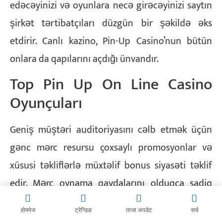
edəcəyinizi və oyunlara necə girəcəyinizi saytın
şirkət tərtibatçıları düzgün bir şəkildə əks
etdirir. Canlı kazino, Pin-Up Casino’nun bütün
onlara da qapılarını açdığı ünvandır.
Top Pin Up On Line Casino
Oyunçuları
Geniş müştəri auditoriyasını cəlb etmək üçün
gənc mərc resursu çoxsaylı promosyonlar və
xüsusi təkliflərlə müxtəlif bonus siyasəti təklif
edir. Mərc oynama qaydalarını olduqca sadiq
adlandırmaq olar. Tamamlandıqdan sonra bonus
होमपेज
ट्रेन्डिङ
ताजा अपडेट
सर्च
xalları istənilən növ idman mərclərini etmək