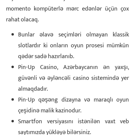
momento kompüterlə mərc edənlər üçün çox
rahat olacaq.
Bunlar əlavə seçimləri olmayan klassik
slotlardır ki onların oyun prosesi mümkün
qədər sadə hazırlanıb.
Pin-Up Casino, Azərbaycanın ən yaxşı,
güvənli və əyləncəli casino sistemində yer
almaqdadır.
Pin-Up qəşəng dizayna və maraqlı oyun
çeşidinə malik kazinodur.
Smartfon versiyasını istənilən vaxt veb
saytımızda yükləyə bilərsiniz.