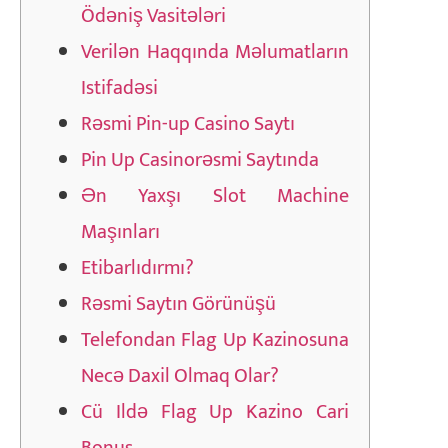
Ödəniş Vasitələri
Verilən Haqqında Məlumatların
Istifadəsi
Rəsmi Pin-up Casino Saytı
Pin Up Casinorəsmi Saytında
Ən Yaxşı Slot Machine
Maşınları
Etibarlıdırmı?
Rəsmi Saytın Görünüşü
Telefondan Flag Up Kazinosuna
Necə Daxil Olmaq Olar?
Cü Ildə Flag Up Kazino Cari
Bonus