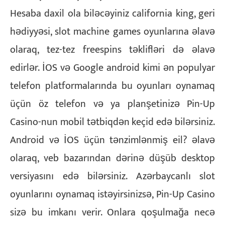
Hesaba daxil ola biləcəyiniz california king, geri
hədiyyəsi, slot machine games oyunlarına əlavə
olaraq, tez-tez freespins təklifləri də əlavə
edirlər. İOS və Google android kimi ən populyar
telefon platformalarında bu oyunları oynamaq
üçün öz telefon və ya planşetinizə Pin-Up
Casino-nun mobil tətbiqdən keçid edə bilərsiniz.
Android və İOS üçün tənzimlənmiş eil? əlavə
olaraq, veb bazarından dərinə düşüb desktop
versiyasını edə bilərsiniz. Azərbaycanlı slot
oyunlarını oynamaq istəyirsinizsə, Pin-Up Casino
sizə bu imkanı verir. Onlara qoşulmağa necə