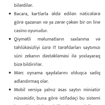
bilərdilər.
Bacara, kartlarla əldə edilən nəticələrə
görə qazanan və ya zərər çəkən bir on line
casino oyunudur.
Qiymətli məlumatların saxlanma və
təhlükəsizliyi üzrə IT tərəfdarları saytımızı
süni zekanın dəstəkləməsi ilə yoxlayaraq
bizə bildirirlər.
Mərc oynama qaydalarını olduqca sadiq
adlandırmaq olar.
Mobil versiya yalnız əsas saytın miniatür
nüsxəsidir, buna görə istifadəçi bu sistemi