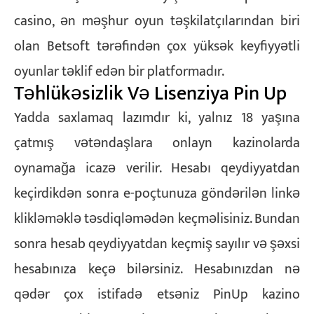
casino, ən məşhur oyun təşkilatçılarından biri
olan Betsoft tərəfindən çox yüksək keyfiyyətli
oyunlar təklif edən bir platformadır.
Təhlükəsizlik Və Lisenziya Pin Up
Yadda saxlamaq lazımdır ki, yalnız 18 yaşına
çatmış vətəndaşlara onlayn kazinolarda
oynamağa icazə verilir. Hesabı qeydiyyatdan
keçirdikdən sonra e-poçtunuza göndərilən linkə
klikləməklə təsdiqləmədən keçməlisiniz. Bundan
sonra hesab qeydiyyatdan keçmiş sayılır və şəxsi
hesabınıza keçə bilərsiniz. Hesabınızdan nə
qədər çox istifadə etsəniz PinUp kazino