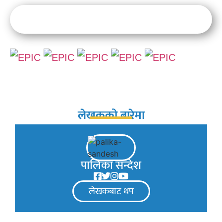
लेखकको बारेमा
पालिका सन्देश
लेखकबाट थप