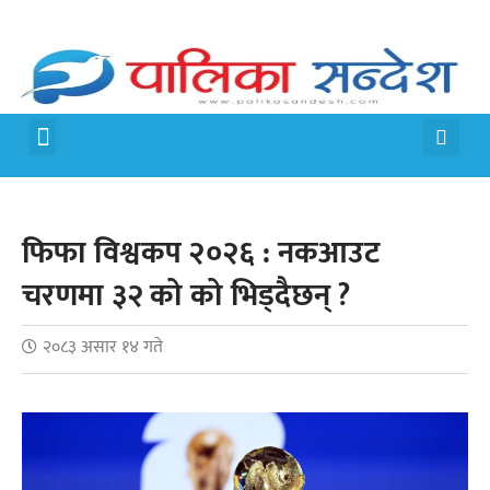
मेरो पालिका
जीवन शैली
फिफा विश्वकप २०२६ : नकआउट
चरणमा ३२ को को भिड्दैछन् ?
२०८३ असार १४ गते