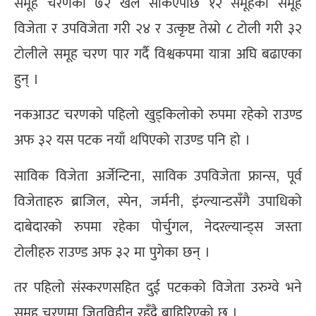
समूह चरणका ७२ खेल सकिएपछि १२ समूहका समूह
विजेता र उपविजेता गरी २४ र उत्कृष्ट तेस्रो ८ टोली गरी ३२
टोलीले समूह चरण पार गर्दै विश्वकपमा यात्रा अघि बढाएका
हुन् ।
नकआउट चरणको पहिलो खुड्किलोको रुपमा रहेको राउण्ड
अफ ३२ यस पटक नयाँ थपिएको राउण्ड पनि हो ।
साविक विजेता अर्जेन्टिना, साविक उपविजेता फ्रान्स, पूर्व
विजेताहरु ब्राजिल, स्पेन, जर्मनी, इंग्ल्यान्डसँगै उपाधिको
दाबेदारको रुपमा रहेका पोर्चुगल, नेदरल्यान्ड्स जस्ता
टोलीहरु राउण्ड अफ ३२ मा पुगेका छन् ।
तर पहिलो संस्करणसहित दुई पटकको विजेता उरुग्वे भने
समूह चरणमा जितविहीन रहँदै बाहिरिएको छ ।