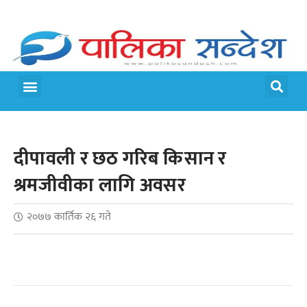
मेरो पालिका
जीवन शैली
दीपावली र छठ गरिब किसान र
श्रमजीवीका लागि अवसर
२०७७ कार्तिक २६ गते