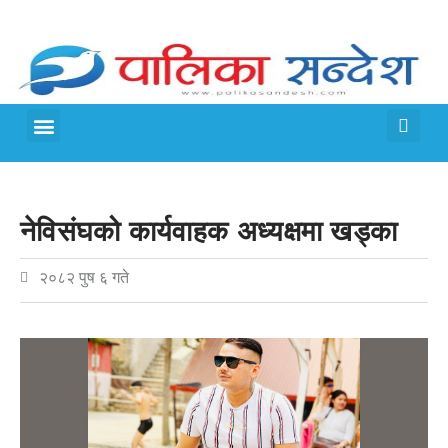
मेरो पालिका
जीवन शैली
नेविसंघको कार्यवाहक अध्यक्षमा खड्का
२०८२ पुष ६ गते