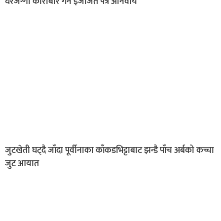
घरजग्गा कारोबार गर्न इजाजत पत्र अनिवार्य
जुटखेती घट्दै जाँदा पूर्वीनाका काँकडभिट्टाबाट झन्डै पाँच अर्बको कच्चा
जुट आयात