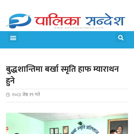
मेरो पालिका
जीवन शैली
बुद्धशान्तिमा बर्खा स्मृति हाफ म्याराथन
हुने
२०८३ जेष्ठ १९ गते