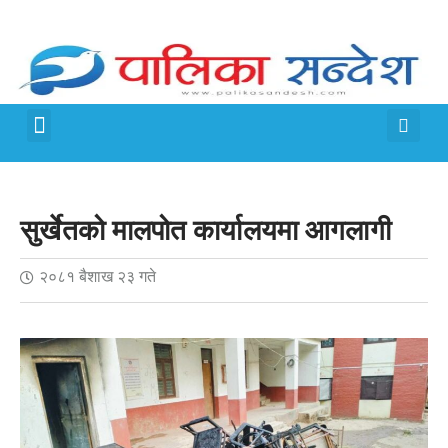
मेरो पालिका
जीवन शैली
सुर्खेतको मालपोत कार्यालयमा आगलागी
२०८१ बैशाख २३ गते